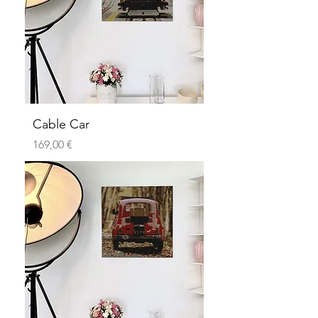
Cable Car
Preis
169,00 €