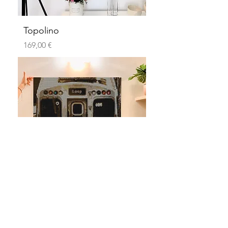
Topolino
Preis
169,00 €
Underground
Preis
169,00 €