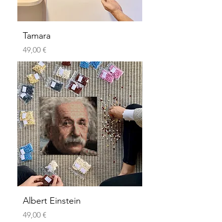
Tamara
Preis
49,00 €
Albert Einstein
Preis
49,00 €