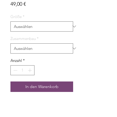
Preis
49,00 €
Größe
*
Zusammenbau
*
Anzahl
*
In den Warenkorb
- Abmessung 40 x 40 cm
- 2.500 Steine auf einer Platte
- Inkl. Montagematerial