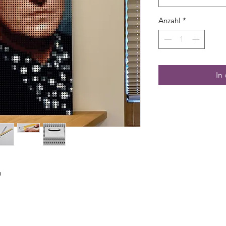
Anzahl
*
In
m