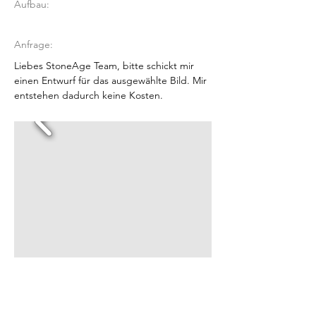
Aufbau:
Anfrage:
Liebes StoneAge Team, bitte schickt mir
einen Entwurf für das ausgewählte Bild. Mir
entstehen dadurch keine Kosten.
Wähle aus deinen persönlichen
Vorschlägen!